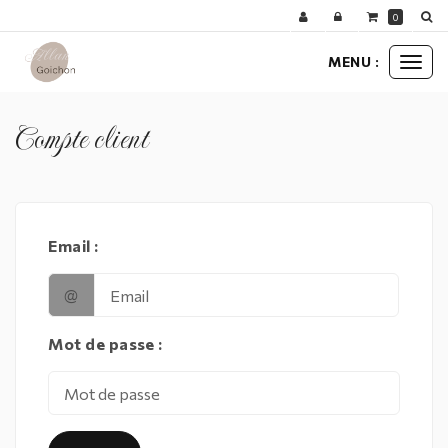
Panneau de gestion des cookies
0
MENU :
Ouvr
le
men
Compte client
Email :
@
Mot de passe :