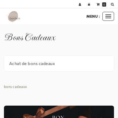
Panneau de gestion des cookies
0
MENU :
Ouvr
le
men
Bons Cadeaux
Achat de bons cadeaux
bons cadeaux