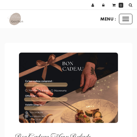
Panneau de gestion des cookies
0
MENU :
Ouvr
bons cadeaux
bon cadeau menu balade
le
men
Bon Cadeau Menu Balade