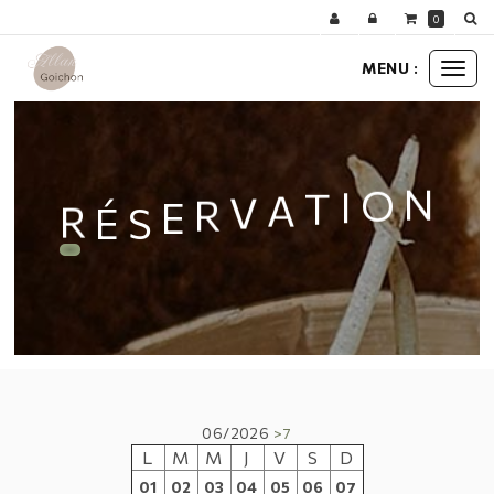
Panneau de gestion des cookies
0
MENU :
Ouvr
le
men
É
R
N
O
S
I
E
R
V
A
T
06/2026
>7
L
M
M
J
V
S
D
01
02
03
04
05
06
07