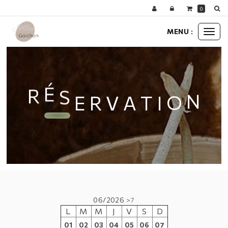
Panneau de gestion des cookies
0
MENU :
Ouvr
le
men
V
R
E
A
S
É
T
I
R
O
N
06/2026
>7
L
M
M
J
V
S
D
01
02
03
04
05
06
07